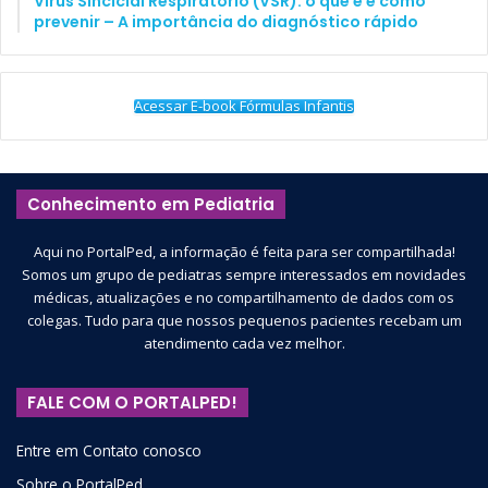
Vírus Sincicial Respiratório (VSR): o que é e como
prevenir – A importância do diagnóstico rápido
Acessar E-book Fórmulas Infantis
Conhecimento em Pediatria
Aqui no PortalPed, a informação é feita para ser compartilhada!
Somos um grupo de pediatras sempre interessados em novidades
médicas, atualizações e no compartilhamento de dados com os
colegas. Tudo para que nossos pequenos pacientes recebam um
atendimento cada vez melhor.
FALE COM O PORTALPED!
Entre em Contato conosco
Sobre o PortalPed