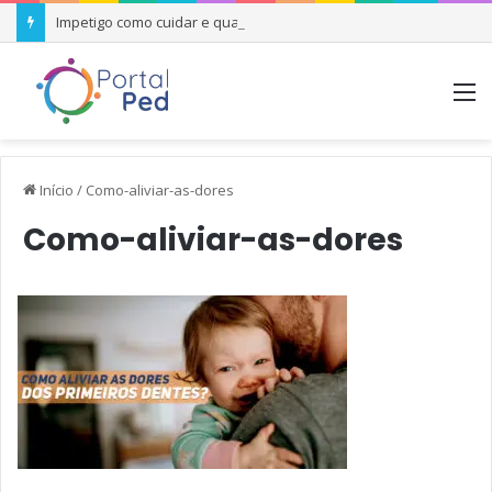
Impetigo como cuidar e quando se preocupar
M
Início
/
Como-aliviar-as-dores
Como-aliviar-as-dores