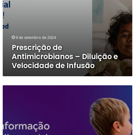
9 de setembro de 2024
Prescrição de
Antimicrobianos – Diluição e
Velocidade de Infusão
Por
que
escolher
os
Testes
Rápidos
da
Abbott?