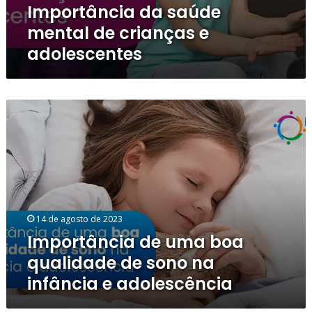
Importância da saúde
mental de crianças e
adolescentes
Importância
de
uma
boa
qualidade
de
sono
na
14 de agosto de 2023
infância
Importância de uma boa
e
adolescência
qualidade de sono na
infância e adolescência