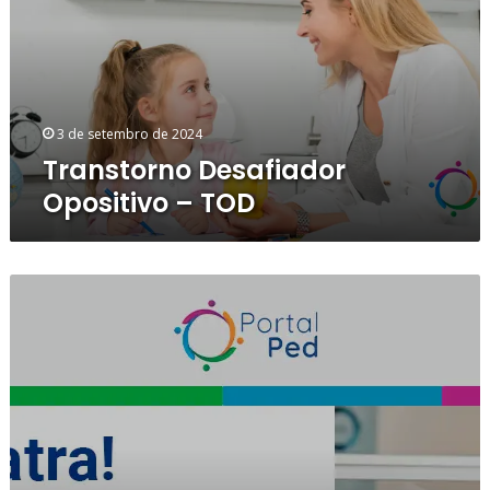
TOD
3 de setembro de 2024
Transtorno Desafiador
Opositivo – TOD
Prescrição
de
Antimicrobianos
–
Diluição
e
Velocidade
de
Infusão