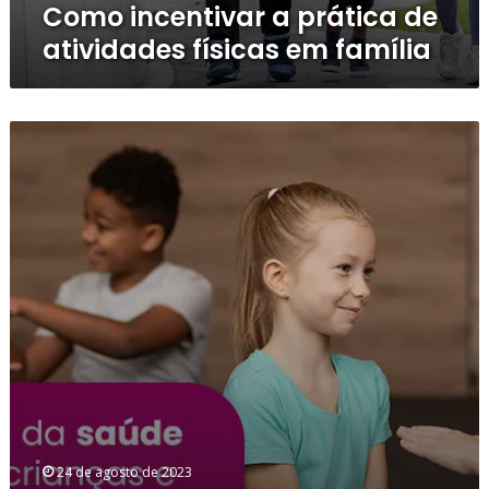
Como incentivar a prática de
atividades físicas em família
Importância
da
saúde
mental
de
crianças
e
adolescentes
24 de agosto de 2023