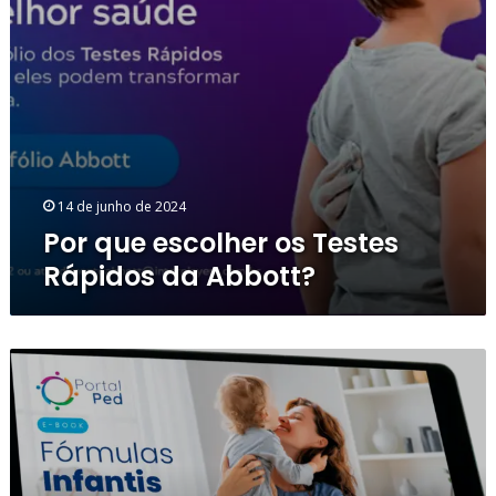
14 de junho de 2024
Por que escolher os Testes
Rápidos da Abbott?
PortalPed
lança
novo
ebook
de
Fórmulas