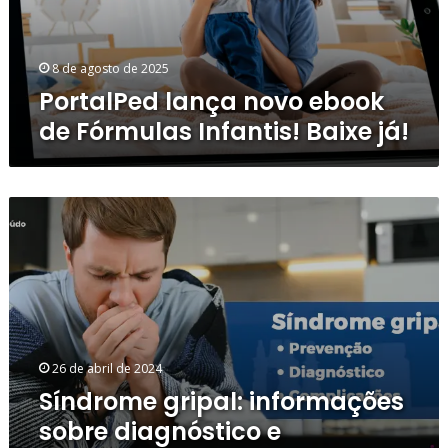
Infantis!
Baixe
já!
8 de agosto de 2025
PortalPed lança novo ebook
de Fórmulas Infantis! Baixe já!
Síndrome
gripal:
informações
sobre
diagnóstico
e
importância
da
26 de abril de 2024
prevenção.
Síndrome gripal: informações
sobre diagnóstico e