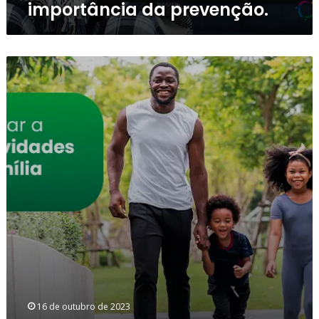
importância da prevenção.
Como
incentivar
a
prática
de
atividades
físicas
em
família
16 de outubro de 2023