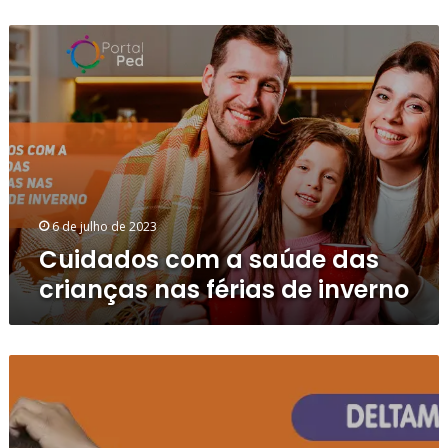
Cuidados
com
a
saúde
das
crianças
nas
férias
de
inverno
6 de julho de 2023
Cuidados com a saúde das
crianças nas férias de inverno
Existe
opção
de
remédio