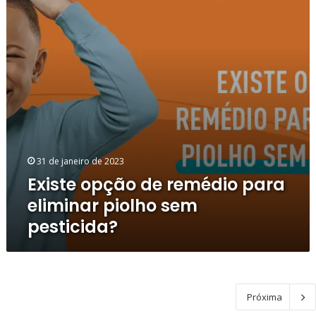
para
eliminar
piolho
sem
pesticida?
31 de janeiro de 2023
Existe opção de remédio para
eliminar piolho sem
pesticida?
Próxima