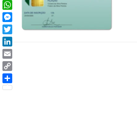
Facebook
WhatsApp
Messenger
Twitter
LinkedIn
Email
Copy
Link
Share