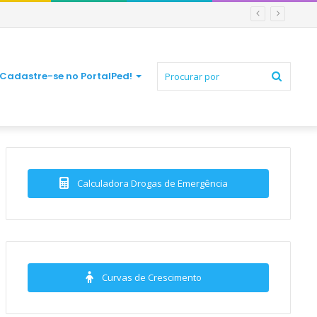
Procur
Cadastre-se no PortalPed!
por
Calculadora Drogas de Emergência
Curvas de Crescimento