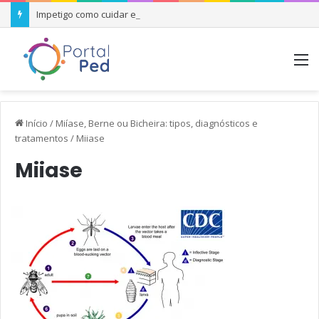
Impetigo como cuidar e quando se preocupar
M
Início
/
Miíase, Berne ou Bicheira: tipos, diagnósticos e
tratamentos
/
Miiase
Miiase