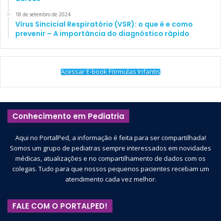
18 de setembro de 2024
Vírus Sincicial Respiratório (VSR): o que é e como
prevenir – A importância do diagnóstico rápido
Acessar E-book Fórmulas Infantis
Conhecimento em Pediatria
Aqui no PortalPed, a informação é feita para ser compartilhada!
Somos um grupo de pediatras sempre interessados em novidades
médicas, atualizações e no compartilhamento de dados com os
colegas. Tudo para que nossos pequenos pacientes recebam um
atendimento cada vez melhor.
FALE COM O PORTALPED!