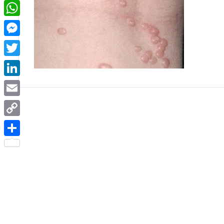
Facebook
WhatsApp
Messenger
Twitter
LinkedIn
Email
Copy
Link
Share