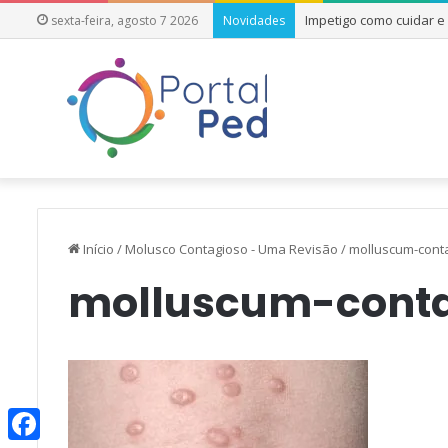
Impetigo como cuidar 
sexta-feira, agosto 7 2026
Novidades
Início
/
Molusco Contagioso - Uma Revisão
/
molluscum-cont
molluscum-cont