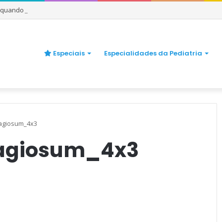
e quando se preocupar
Especiais
Especialidades da Pediatria
agiosum_4x3
agiosum_4x3