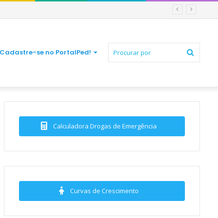
Procur
Cadastre-se no PortalPed!
por
Calculadora Drogas de Emergência
Curvas de Crescimento