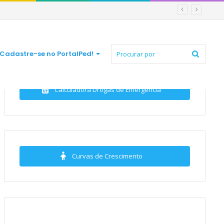
Procur
Cadastre-se no PortalPed!
Calculadora Drogas de Emergência
por
Curvas de Crescimento