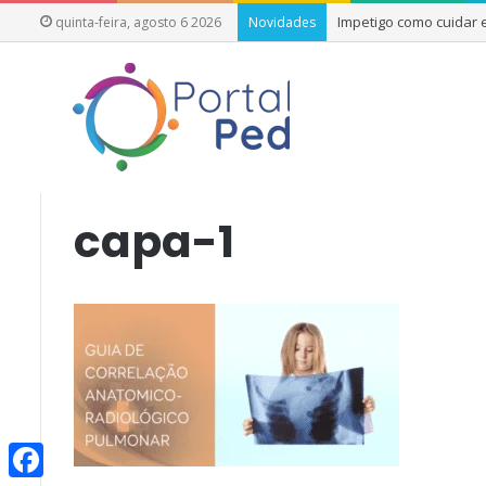
Impetigo como cuidar
quinta-feira, agosto 6 2026
Novidades
Início
/
Você Descreve Corretamente a Localização das Ima
capa-1