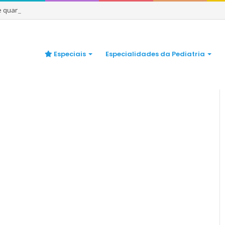
 e quando se preocupar
Especiais
Especialidades da Pediatria
gens Pulmonares nos Exames Radiológicos?
/
capa-1