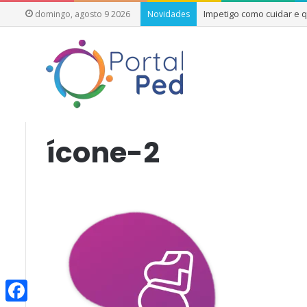
Impetigo como cuidar e
domingo, agosto 9 2026
Novidades
Início
/
Desvendamos 8 mitos sobre as vacinas
/
ícone-2
ícone-2