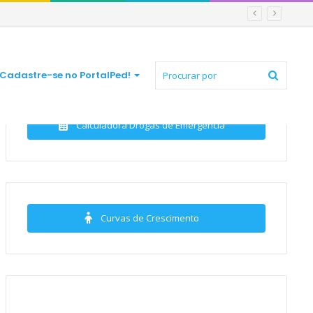
Procur
Cadastre-se no PortalPed!
Calculadora Drogas de Emergência
por
Curvas de Crescimento