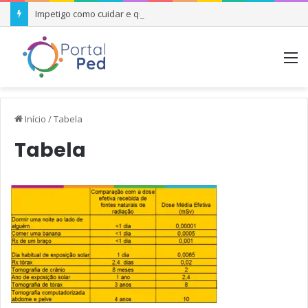
Impetigo como cuidar e quando se preocupar
M
Início
/
Tabela
Tabela