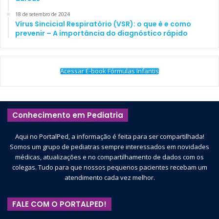
18 de setembro de 2024
Vírus Sincicial Respiratório (VSR): o que é e como
prevenir – A importância do diagnóstico rápido
Acessar E-book Fórmulas Infantis
Conhecimento em Pediatria
Aqui no PortalPed, a informação é feita para ser compartilhada!
Somos um grupo de pediatras sempre interessados em novidades
médicas, atualizações e no compartilhamento de dados com os
colegas. Tudo para que nossos pequenos pacientes recebam um
atendimento cada vez melhor.
FALE COM O PORTALPED!