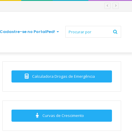
Procur
Cadastre-se no PortalPed!
por
Calculadora Drogas de Emergência
Curvas de Crescimento