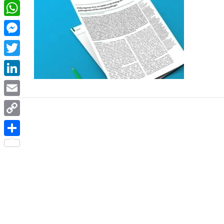
Facebook
WhatsApp
Messenger
Twitter
LinkedIn
Email
Copy
Link
Share