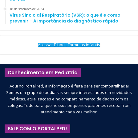
18 de setembro de 2024
Vírus Sincicial Respiratório (VSR): o que é e como
prevenir – A importância do diagnóstico rápido
Acessar E-book Fórmulas Infantis
Conhecimento em Pediatria
Aqui no PortalPed, a informação é feita para ser compartilhada!
Somos um grupo de pediatras sempre interessados em novidades
médicas, atualizações e no compartilhamento de dados com os
colegas. Tudo para que nossos pequenos pacientes recebam um
atendimento cada vez melhor.
FALE COM O PORTALPED!