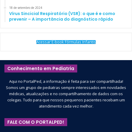
18 de setembro de 2024
Vírus Sincicial Respiratório (VSR): o que é e como
prevenir – A importância do diagnóstico rápido
Acessar E-book Fórmulas Infantis
Conhecimento em Pediatria
Aqui no PortalPed, a informação é feita para ser compartilhada!
Somos um grupo de pediatras sempre interessados em novidades
médicas, atualizações e no compartilhamento de dados com os
colegas. Tudo para que nossos pequenos pacientes recebam um
atendimento cada vez melhor.
FALE COM O PORTALPED!