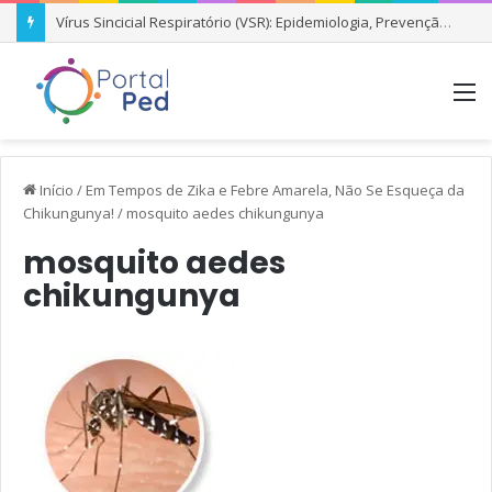
Vírus Sincicial Respiratório (VSR): Epidemiologia, Prevenção e Condutas Clínicas
M
Início
/
Em Tempos de Zika e Febre Amarela, Não Se Esqueça da
Chikungunya!
/
mosquito aedes chikungunya
mosquito aedes
chikungunya