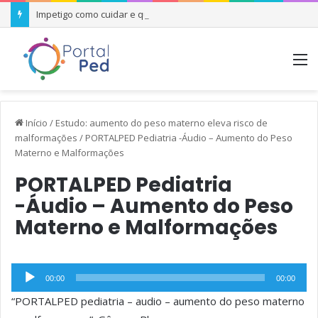
Impetigo como cuidar e quando se preocupar
M
Início
/
Estudo: aumento do peso materno eleva risco de
malformações
/
PORTALPED Pediatria -Áudio – Aumento do Peso
Materno e Malformações
PORTALPED Pediatria
-Áudio – Aumento do Peso
Materno e Malformações
Tocador
00:00
00:00
de
“PORTALPED pediatria – audio – aumento do peso materno
áudio