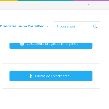
Procur
Cadastre-se no PortalPed!
Calculadora Drogas de Emergência
por
Curvas de Crescimento