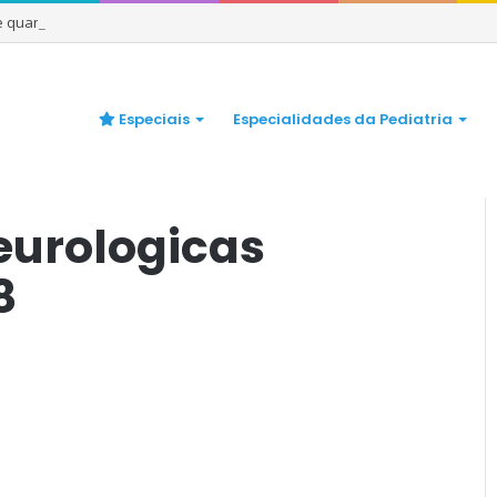
 e quando se preocupar
Especiais
Especialidades da Pediatria
entes
/
artigo sequelas neurologicas pediatria mar 2018
eurologicas
8