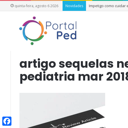
Impetigo como cuidar
quinta-feira, agosto 6 2026
Novidades
Início
/
Sequelas Neurológicas em Crianças Gravemente Do
artigo sequelas n
pediatria mar 201