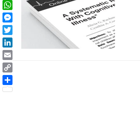
Facebook
WhatsApp
Messenger
Twitter
LinkedIn
Email
Copy
Link
Share