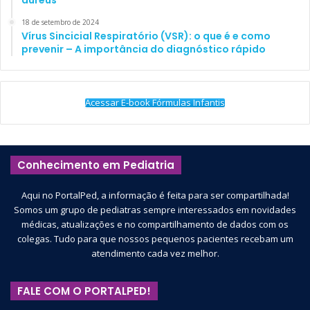
aureus
18 de setembro de 2024
Vírus Sincicial Respiratório (VSR): o que é e como
prevenir – A importância do diagnóstico rápido
Acessar E-book Fórmulas Infantis
Conhecimento em Pediatria
Aqui no PortalPed, a informação é feita para ser compartilhada!
Somos um grupo de pediatras sempre interessados em novidades
médicas, atualizações e no compartilhamento de dados com os
colegas. Tudo para que nossos pequenos pacientes recebam um
atendimento cada vez melhor.
FALE COM O PORTALPED!