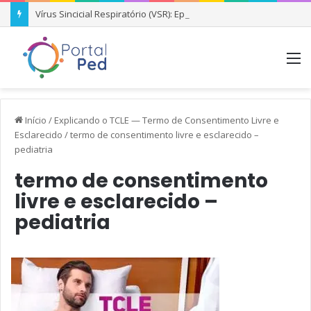
Vírus Sincicial Respiratório (VSR): Epidemiologia, Prevenção e Condutas Clínicas
M
Início
/
Explicando o TCLE — Termo de Consentimento Livre e
Esclarecido
/
termo de consentimento livre e esclarecido –
pediatria
termo de consentimento
livre e esclarecido –
pediatria