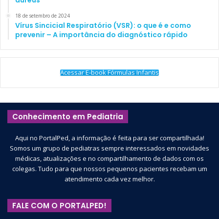
aureus
18 de setembro de 2024
Vírus Sincicial Respiratório (VSR): o que é e como
prevenir – A importância do diagnóstico rápido
Acessar E-book Fórmulas Infantis
Conhecimento em Pediatria
Aqui no PortalPed, a informação é feita para ser compartilhada!
Somos um grupo de pediatras sempre interessados em novidades
médicas, atualizações e no compartilhamento de dados com os
colegas. Tudo para que nossos pequenos pacientes recebam um
atendimento cada vez melhor.
FALE COM O PORTALPED!