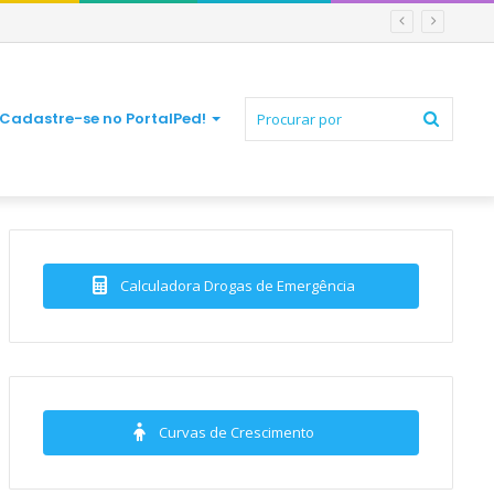
Procur
Cadastre-se no PortalPed!
por
Calculadora Drogas de Emergência
Curvas de Crescimento