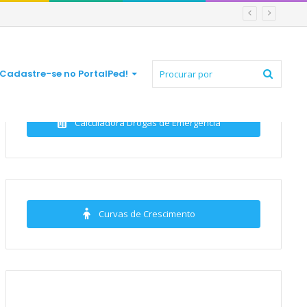
Procur
Cadastre-se no PortalPed!
Calculadora Drogas de Emergência
por
Curvas de Crescimento