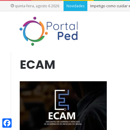
Impetigo como cuidar
quinta-feira, agosto 6 2026
Novidades
Início
/
PortalPed e Médicos S/A
/
ECAM
ECAM