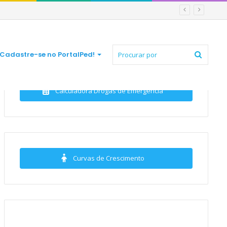
Procur
Cadastre-se no PortalPed!
Calculadora Drogas de Emergência
por
Curvas de Crescimento