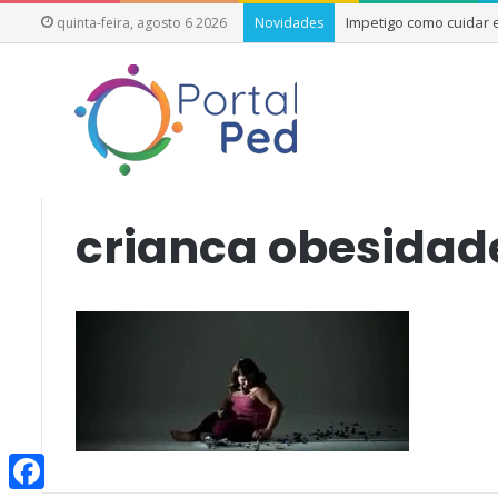
Impetigo como cuidar
quinta-feira, agosto 6 2026
Novidades
Início
/
Como Não Falar com uma Criança que Está Acima do
crianca obesidade