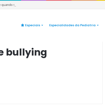
 e quando se preocupar
Especiais
Especialidades da Pediatria
 Peso
/
crianca obesidade bullying
 bullying