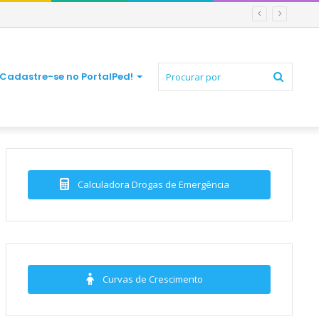
Procur
Cadastre-se no PortalPed!
por
Calculadora Drogas de Emergência
Curvas de Crescimento