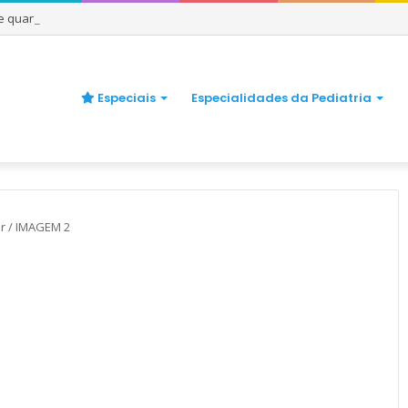
 e quando se preocupar
Especiais
Especialidades da Pediatria
r
/
IMAGEM 2