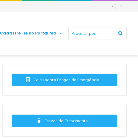
Procur
Cadastre-se no PortalPed!
por
Calculadora Drogas de Emergência
Curvas de Crescimento