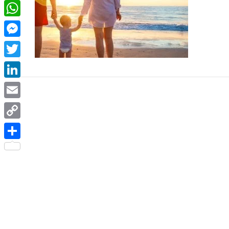
Facebook
WhatsApp
Messenger
Twitter
LinkedIn
Email
Copy
Link
Share