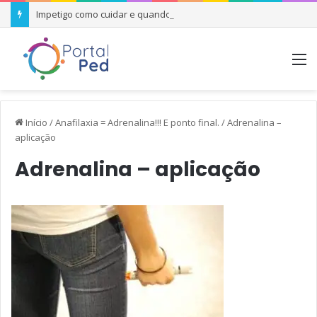
Impetigo como cuidar e quando se preocupar
M
Início
/
Anafilaxia = Adrenalina!!! E ponto final.
/
Adrenalina –
aplicação
Adrenalina – aplicação