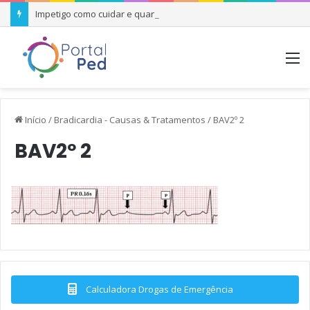
Impetigo como cuidar e quando se preocupar
M
Início
/
Bradicardia - Causas & Tratamentos
/
BAV2º 2
BAV2º 2
Calculadora Drogas de Emergência