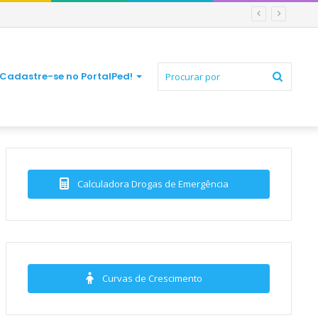
Procur
Cadastre-se no PortalPed!
por
Calculadora Drogas de Emergência
Curvas de Crescimento