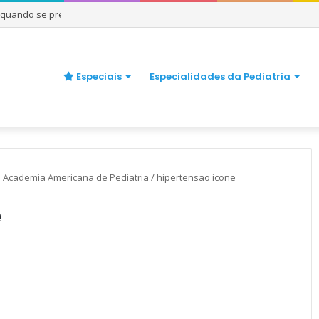
e quando se preocupar
Especiais
Especialidades da Pediatria
a Academia Americana de Pediatria
/
hipertensao icone
e