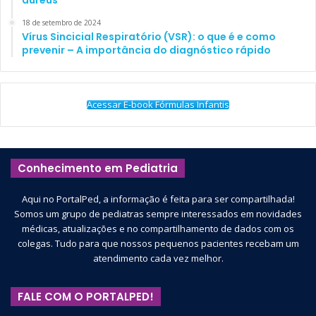
aureus
18 de setembro de 2024
Vírus Sincicial Respiratório (VSR): o que é e como
prevenir – A importância do diagnóstico rápido
Acessar E-book Fórmulas Infantis
Conhecimento em Pediatria
Aqui no PortalPed, a informação é feita para ser compartilhada!
Somos um grupo de pediatras sempre interessados em novidades
médicas, atualizações e no compartilhamento de dados com os
colegas. Tudo para que nossos pequenos pacientes recebam um
atendimento cada vez melhor.
FALE COM O PORTALPED!