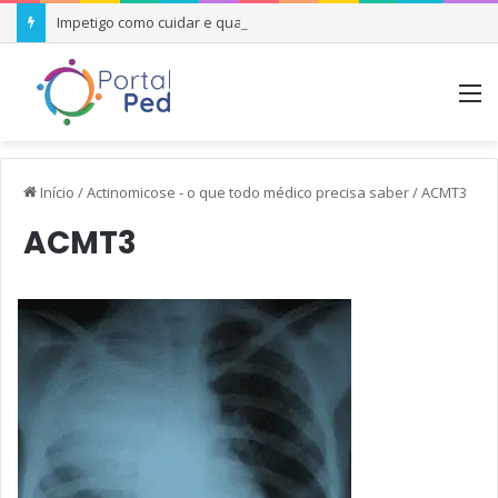
Impetigo como cuidar e quando se preocupar
M
Início
/
Actinomicose - o que todo médico precisa saber
/
ACMT3
ACMT3