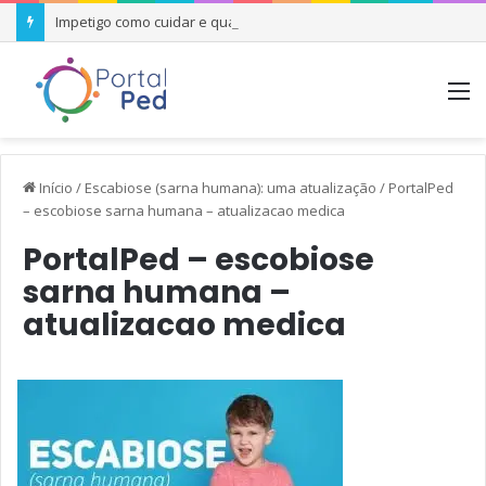
Impetigo como cuidar e quando se preocupar
M
Início
/
Escabiose (sarna humana): uma atualização
/
PortalPed
– escobiose sarna humana – atualizacao medica
PortalPed – escobiose
sarna humana –
atualizacao medica