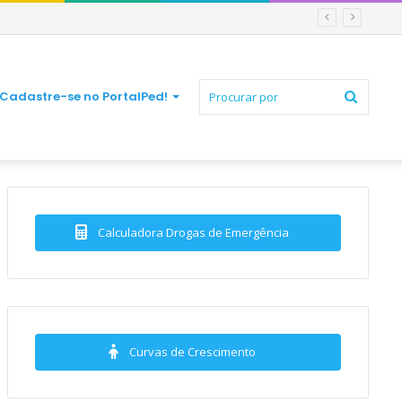
Procur
Cadastre-se no PortalPed!
por
Calculadora Drogas de Emergência
Curvas de Crescimento