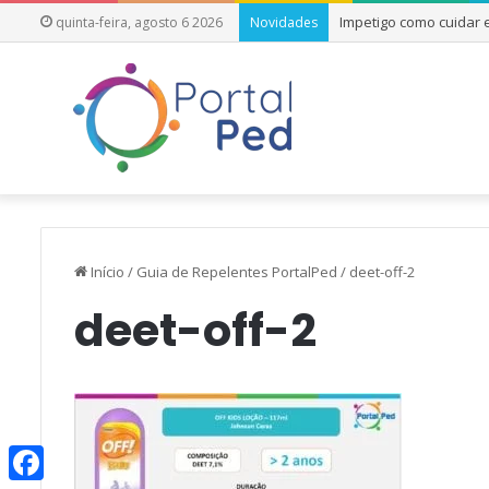
Impetigo como cuidar
quinta-feira, agosto 6 2026
Novidades
Início
/
Guia de Repelentes PortalPed
/
deet-off-2
deet-off-2