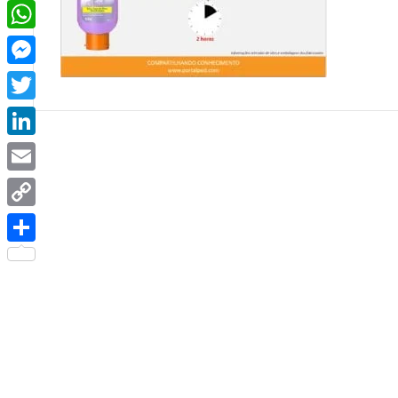
Facebook
WhatsApp
Messenger
Twitter
LinkedIn
Email
Copy
Link
Share