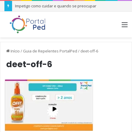
Impetigo como cuidar e quando se preocupar
M
Início
/
Guia de Repelentes PortalPed
/
deet-off-6
deet-off-6