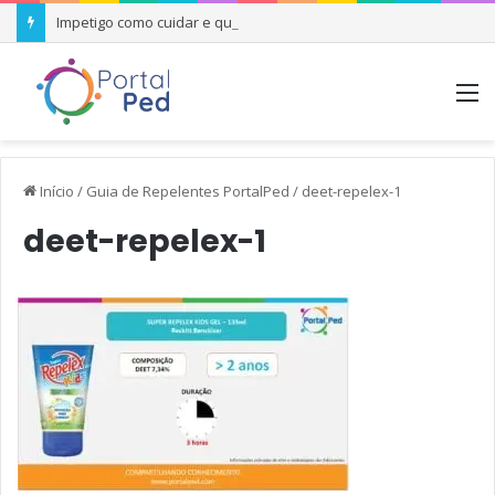
Impetigo como cuidar e quando se preocupar
M
Início
/
Guia de Repelentes PortalPed
/
deet-repelex-1
deet-repelex-1