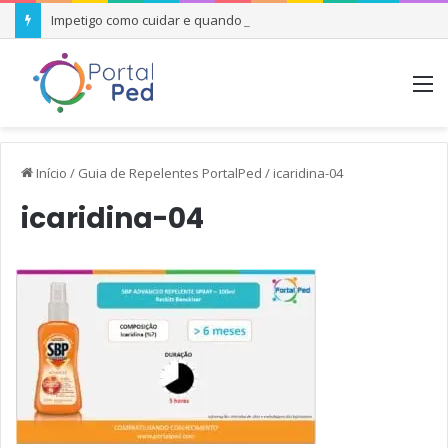
Impetigo como cuidar e quando se preocupar
M
Início
/
Guia de Repelentes PortalPed
/
icaridina-04
icaridina-04