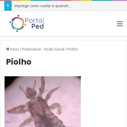
Impetigo como cuidar e quando se preocupar
M
Início
/
Pediculose - Visão Geral
/
Piolho
Piolho