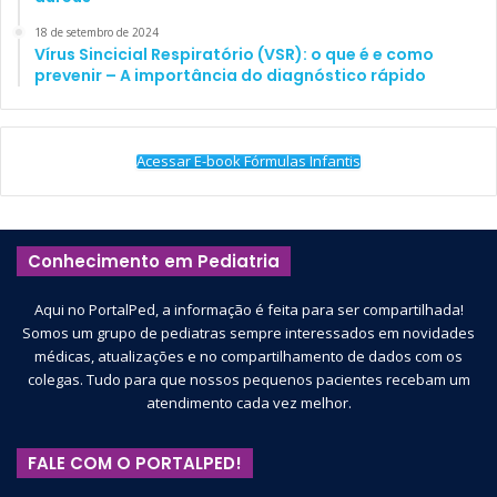
18 de setembro de 2024
Vírus Sincicial Respiratório (VSR): o que é e como
prevenir – A importância do diagnóstico rápido
Acessar E-book Fórmulas Infantis
Conhecimento em Pediatria
Aqui no PortalPed, a informação é feita para ser compartilhada!
Somos um grupo de pediatras sempre interessados em novidades
médicas, atualizações e no compartilhamento de dados com os
colegas. Tudo para que nossos pequenos pacientes recebam um
atendimento cada vez melhor.
FALE COM O PORTALPED!