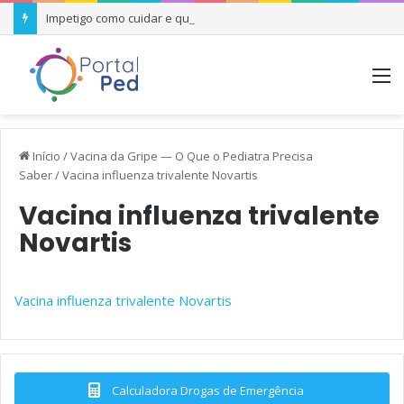
Impetigo como cuidar e quando se preocupar
M
Início
/
Vacina da Gripe — O Que o Pediatra Precisa
Saber
/
Vacina influenza trivalente Novartis
Vacina influenza trivalente
Novartis
Vacina influenza trivalente Novartis
Calculadora Drogas de Emergência