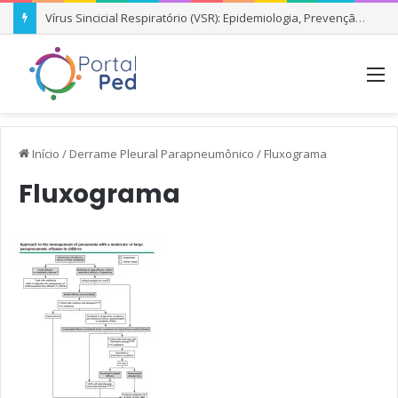
Vírus Sincicial Respiratório (VSR): Epidemiologia, Prevenção e Condutas Clínicas
M
Início
/
Derrame Pleural Parapneumônico
/
Fluxograma
Fluxograma