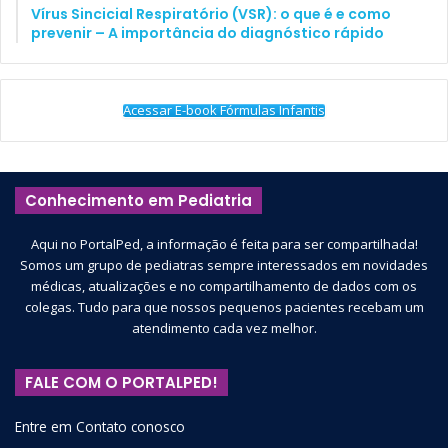
Vírus Sincicial Respiratório (VSR): o que é e como
prevenir – A importância do diagnóstico rápido
Acessar E-book Fórmulas Infantis
Conhecimento em Pediatria
Aqui no PortalPed, a informação é feita para ser compartilhada!
Somos um grupo de pediatras sempre interessados em novidades
médicas, atualizações e no compartilhamento de dados com os
colegas. Tudo para que nossos pequenos pacientes recebam um
atendimento cada vez melhor.
FALE COM O PORTALPED!
Entre em Contato conosco