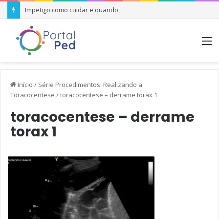
Impetigo como cuidar e quando se preocupar
M
Início
/
Série Procedimentos: Realizando a
Toracocentese
/
toracocentese – derrame torax 1
toracocentese – derrame
torax 1