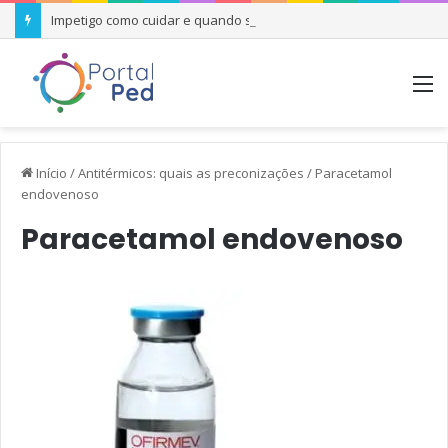
Impetigo como cuidar e quando se preocupar
M
Início
/
Antitérmicos: quais as preconizações
/
Paracetamol
endovenoso
Paracetamol endovenoso