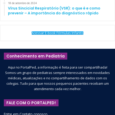
18 de setembro de 2024
Vírus Sincicial Respiratório (VSR): o que é e como
prevenir – A importância do diagnóstico rápido
Acessar E-book Fórmulas Infantis
Conhecimento em Pediatria
Aqui no PortalPed, a informação é feita para ser compartilhada!
Somos um grupo de pediatras sempre interessados em novidades
médicas, atualizações e no compartilhamento de dados com os
colegas. Tudo para que nossos pequenos pacientes recebam um
atendimento cada vez melhor.
FALE COM O PORTALPED!
Entre em Contato conosco