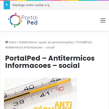
Impetigo como cuidar e quando se preocupar
M
Início
/
Antitérmicos: quais as preconizações
/
PortalPed –
Antitermicos Informacoes – social
PortalPed – Antitermicos
Informacoes – social