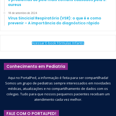
aureus
18 de setembro de 2024
Vírus Sincicial Respiratório (VSR): o que é e como
prevenir – A importância do diagnóstico rápido
Acessar E-book Fórmulas Infantis
Conhecimento em Pediatria
Aqui no PortalPed, a informação é feita para ser compartilhada!
Somos um grupo de pediatras sempre interessados em novidades
médicas, atualizações e no compartilhamento de dados com os
colegas. Tudo para que nossos pequenos pacientes recebam um
atendimento cada vez melhor.
FALE COM O PORTALPED!