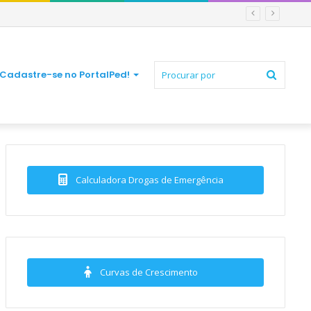
Procur
Cadastre-se no PortalPed!
por
Calculadora Drogas de Emergência
Curvas de Crescimento