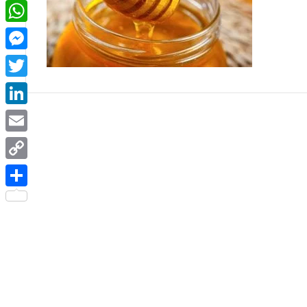
Facebook
WhatsApp
Messenger
Twitter
LinkedIn
Email
Copy
Link
Share