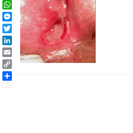
Facebook
WhatsApp
Messenger
Twitter
LinkedIn
Email
Copy
Link
Share