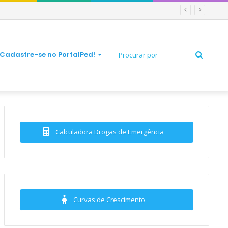
Procur
Cadastre-se no PortalPed!
por
Calculadora Drogas de Emergência
Curvas de Crescimento