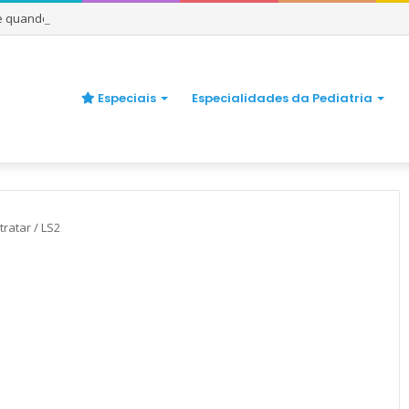
 e quando se preocupar
Especiais
Especialidades da Pediatria
tratar
/
LS2