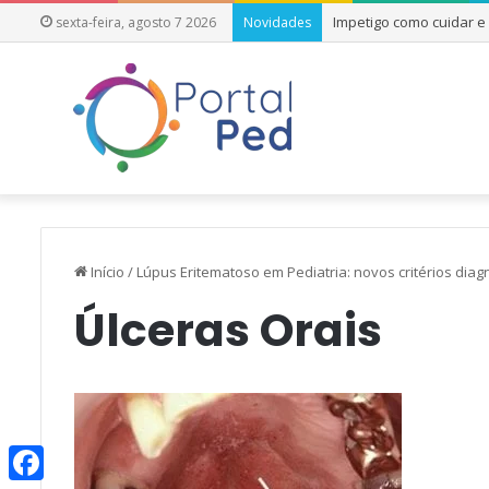
Impetigo como cuidar 
sexta-feira, agosto 7 2026
Novidades
Início
/
Lúpus Eritematoso em Pediatria: novos critérios diagn
Úlceras Orais