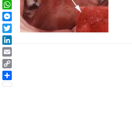
Facebook
WhatsApp
Messenger
Twitter
LinkedIn
Email
Copy
Link
Share