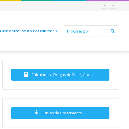
Procur
Cadastre-se no PortalPed!
por
Calculadora Drogas de Emergência
Curvas de Crescimento