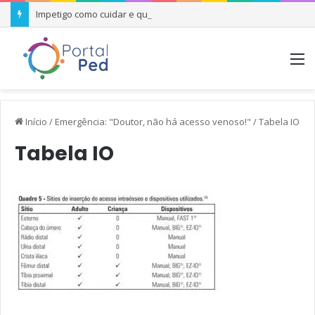
Impetigo como cuidar e quando se preocupar
M
Início
/
Emergência: "Doutor, não há acesso venoso!"
/
Tabela IO
Tabela IO