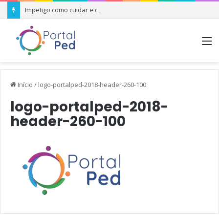
Impetigo como cuidar e quando se preocupar
M
Início
/
logo-portalped-2018-header-260-100
logo-portalped-2018-
header-260-100