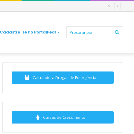
Procur
Cadastre-se no PortalPed!
por
Calculadora Drogas de Emergência
Curvas de Crescimento