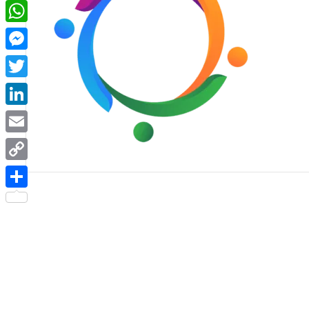
Facebook
WhatsApp
Messenger
Twitter
LinkedIn
Email
Copy
Link
Share