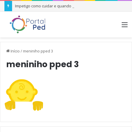
Impetigo como cuidar e quando se preocupar
M
Início
/
meniniho pped 3
meniniho pped 3