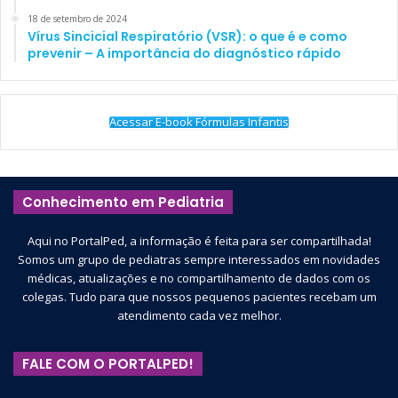
18 de setembro de 2024
Vírus Sincicial Respiratório (VSR): o que é e como
prevenir – A importância do diagnóstico rápido
Acessar E-book Fórmulas Infantis
Conhecimento em Pediatria
Aqui no PortalPed, a informação é feita para ser compartilhada!
Somos um grupo de pediatras sempre interessados em novidades
médicas, atualizações e no compartilhamento de dados com os
colegas. Tudo para que nossos pequenos pacientes recebam um
atendimento cada vez melhor.
FALE COM O PORTALPED!