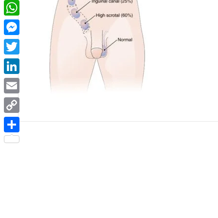
Facebook
WhatsApp
Messenger
Twitter
LinkedIn
Email
Copy
Link
Share