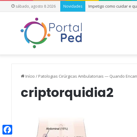
Impetigo como cuidar e q
sábado, agosto 8 2026
Novidades
Início
/
Patologias Cirúrgicas Ambulatoriais — Quando Encam
criptorquidia2