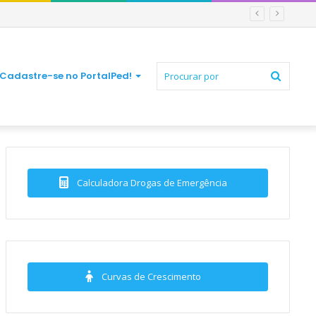
Procur
Cadastre-se no PortalPed!
por
Calculadora Drogas de Emergência
Curvas de Crescimento