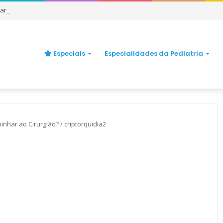
uando se preocupar
Especiais
Especialidades da Pediatria
inhar ao Cirurgião?
/
criptorquidia2